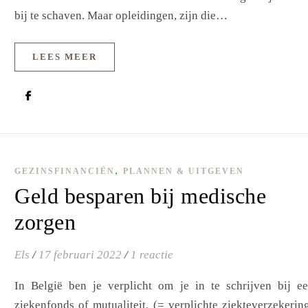
bij te schaven. Maar opleidingen, zijn die…
LEES MEER
,
GEZINSFINANCIËN
PLANNEN & UITGEVEN
Geld besparen bij medische
zorgen
Els
/
17 februari 2022
/
1 reactie
In België ben je verplicht om je in te schrijven bij e
ziekenfonds of mutualiteit. (= verplichte ziekteverzekerin