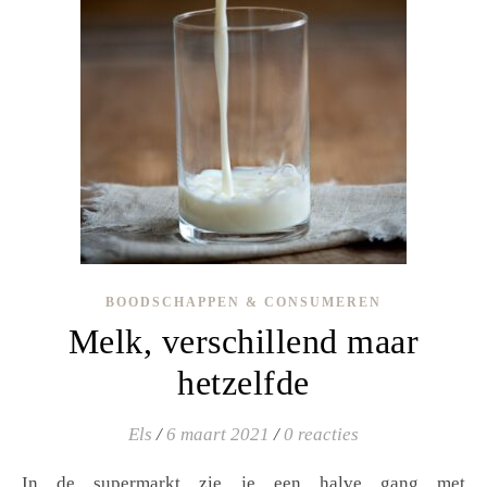
BOODSCHAPPEN & CONSUMEREN
Melk, verschillend maar
hetzelfde
Els
/
6 maart 2021
/
0 reacties
In de supermarkt zie je een halve gang met