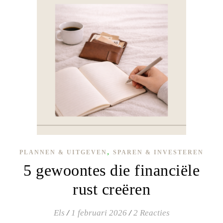
,
PLANNEN & UITGEVEN
SPAREN & INVESTEREN
5 gewoontes die financiële
rust creëren
Els
/
1 februari 2026
/
2 Reacties