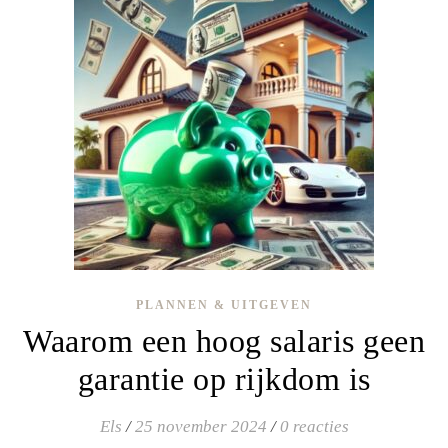
PLANNEN & UITGEVEN
Waarom een hoog salaris geen
garantie op rijkdom is
Els
/
25 november 2024
/
0 reacties