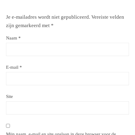
Je e-mailadres wordt niet gepubliceerd.
Vereiste velden
zijn gemarkeerd met
*
Naam
*
E-mail
*
Site
Mijn naam, e-mail en site opslaan in deze browser voor de