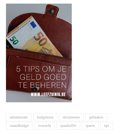
administratie
budgetteren
documenten
geldzaken
maandbudget
overzicht
spaarbuffer
sparen
tips