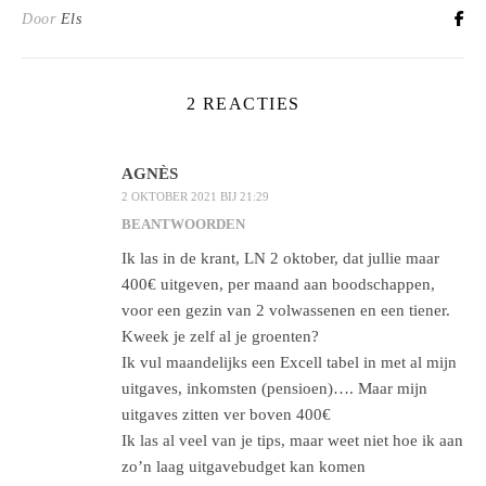
Door
Els
2 REACTIES
AGNÈS
2 OKTOBER 2021 BIJ 21:29
BEANTWOORDEN
Ik las in de krant, LN 2 oktober, dat jullie maar
400€ uitgeven, per maand aan boodschappen,
voor een gezin van 2 volwassenen en een tiener.
Kweek je zelf al je groenten?
Ik vul maandelijks een Excell tabel in met al mijn
uitgaves, inkomsten (pensioen)…. Maar mijn
uitgaves zitten ver boven 400€
Ik las al veel van je tips, maar weet niet hoe ik aan
zo’n laag uitgavebudget kan komen