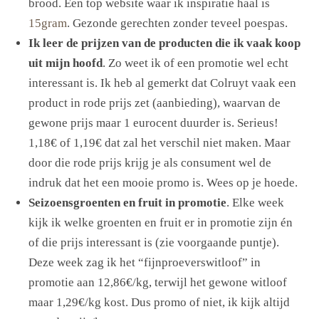
brood. Een top website waar ik inspiratie haal is
15gram
. Gezonde gerechten zonder teveel poespas.
Ik leer de prijzen van de producten die ik vaak koop
uit mijn hoofd
. Zo weet ik of een promotie wel echt
interessant is. Ik heb al gemerkt dat Colruyt vaak een
product in rode prijs zet (aanbieding), waarvan de
gewone prijs maar 1 eurocent duurder is. Serieus!
1,18€ of 1,19€ dat zal het verschil niet maken. Maar
door die rode prijs krijg je als consument wel de
indruk dat het een mooie promo is. Wees op je hoede.
Seizoensgroenten en fruit in promotie
. Elke week
kijk ik welke groenten en fruit er in promotie zijn én
of die prijs interessant is (zie voorgaande puntje).
Deze week zag ik het “fijnproeverswitloof” in
promotie aan 12,86€/kg, terwijl het gewone witloof
maar 1,29€/kg kost. Dus promo of niet, ik kijk altijd