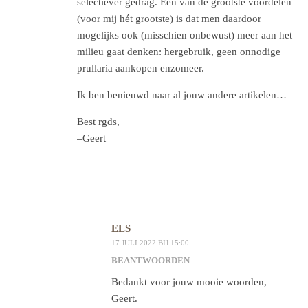
selectiever gedrag. Eén van de grootste voordelen
(voor mij hét grootste) is dat men daardoor
mogelijks ook (misschien onbewust) meer aan het
milieu gaat denken: hergebruik, geen onnodige
prullaria aankopen enzomeer.
Ik ben benieuwd naar al jouw andere artikelen…
Best rgds,
–Geert
ELS
17 JULI 2022 BIJ 15:00
BEANTWOORDEN
Bedankt voor jouw mooie woorden,
Geert.