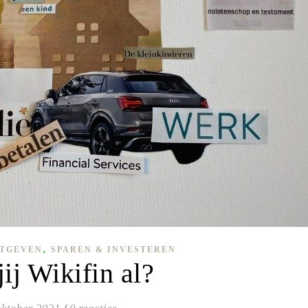
,
ITGEVEN
SPAREN & INVESTEREN
ij Wikifin al?