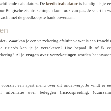
schillende calculators. De
kredietcalculator
is handig als je e
or Belgische zichtrekeningen komt ook van pas. Je voert in w
erzicht met de goedkoopste bank bovenaan.
gen
iet? Waar kan je een verzekering afsluiten? Wat is een franchi
 risico’s kan je je verzekeren? Hoe bepaal ik of ik e
ekering? Al je
vragen over verzekeringen
worden beantwoo
 voorziet een apart menu over dit onderwerp. Je vindt er e
l informatie over beleggen (risicospreiding, (duurzam