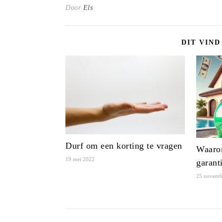
Door
Els
DIT VIND
Durf om een korting te vragen
Waarom
19 mei 2022
garant
25 novemb