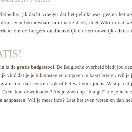
oktober 2021
/
0 reacties
ikipedia! (ik dacht vroeger dat het gelinkt was, gezien het o
altijd even betrouwbare informatie deelt, doet Wikifin dat wé
verheid om de burgers onafhankelijk en vertrouwelijk advies 
ATIS!
in is de
gratis budgettool
.
De Belgische overheid biedt jou de
ijk vind dat je je
inkomsten en uitgaven in kaart brengt
. Wil je 
atis tool dan eens en kijk of het wat voor jou is. Wist je dat 
in Excel kan downloaden? Als je zoekt op “budget” zie je mete
kan aanpassen. Wil je meer info? Laat het even weten en dan he