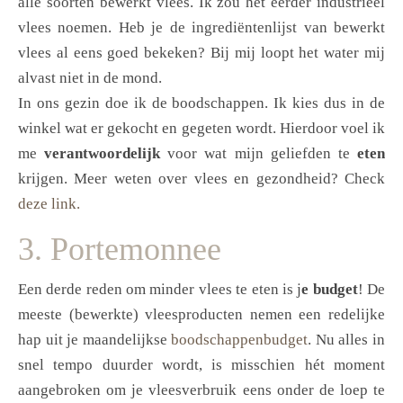
alle soorten bewerkt vlees. Ik zou het eerder industrieel
vlees noemen. Heb je de ingrediëntenlijst van bewerkt
vlees al eens goed bekeken? Bij mij loopt het water mij
alvast niet in de mond.
In ons gezin doe ik de boodschappen. Ik kies dus in de
winkel wat er gekocht en gegeten wordt. Hierdoor voel ik
me
verantwoordelijk
voor wat mijn geliefden te
eten
krijgen. Meer weten over vlees en gezondheid? Check
deze link.
3. Portemonnee
Een derde reden om minder vlees te eten is j
e budget
! De
meeste (bewerkte) vleesproducten nemen een redelijke
hap uit je maandelijkse
boodschappenbudget
. Nu alles in
snel tempo duurder wordt, is misschien hét moment
aangebroken om je vleesverbruik eens onder de loep te