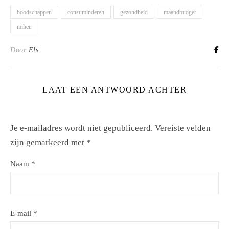
boodschappen
consuminderen
gezondheid
maandbudget
milieu
Door
Els
LAAT EEN ANTWOORD ACHTER
Je e-mailadres wordt niet gepubliceerd.
Vereiste velden
zijn gemarkeerd met
*
Naam
*
E-mail
*