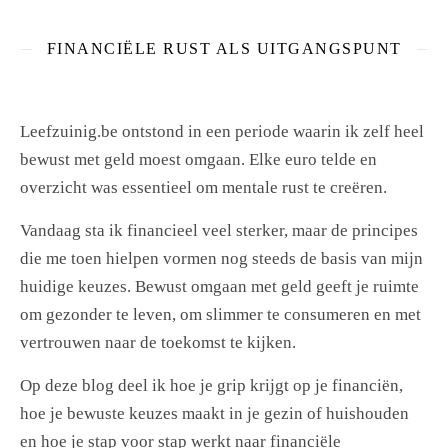
FINANCIËLE RUST ALS UITGANGSPUNT
Leefzuinig.be ontstond in een periode waarin ik zelf heel
bewust met geld moest omgaan. Elke euro telde en
overzicht was essentieel om mentale rust te creëren.
Vandaag sta ik financieel veel sterker, maar de principes
die me toen hielpen vormen nog steeds de basis van mijn
huidige keuzes. Bewust omgaan met geld geeft je ruimte
om gezonder te leven, om slimmer te consumeren en met
vertrouwen naar de toekomst te kijken.
Op deze blog deel ik hoe je grip krijgt op je financiën,
hoe je bewuste keuzes maakt in je gezin of huishouden
en hoe je stap voor stap werkt naar financiële