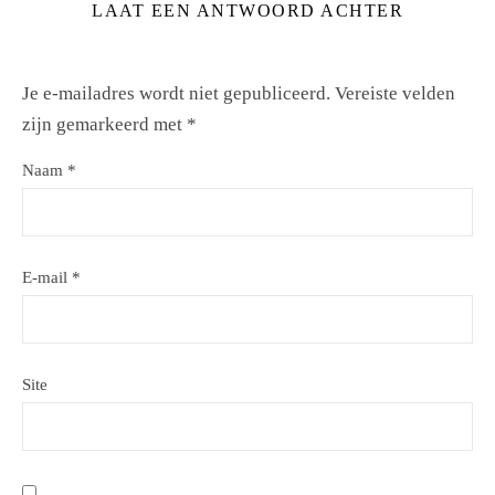
LAAT EEN ANTWOORD ACHTER
Je e-mailadres wordt niet gepubliceerd.
Vereiste velden
zijn gemarkeerd met
*
Naam
*
E-mail
*
Site