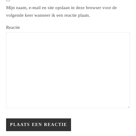
Mijn naam, e-mail en site opslaan in deze browser voor de
volgende keer wanneer ik een reactie plaats.
Reactie