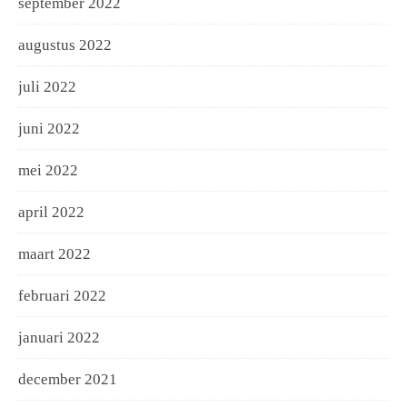
september 2022
augustus 2022
juli 2022
juni 2022
mei 2022
april 2022
maart 2022
februari 2022
januari 2022
december 2021