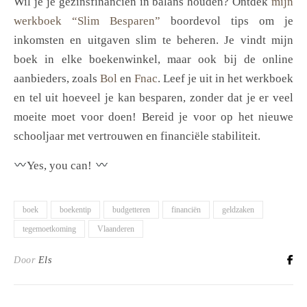
Wil je je gezinsfinanciën in balans houden? Ontdek
mijn
werkboek “Slim Besparen”
boordevol tips om je
inkomsten en uitgaven slim te beheren. Je vindt mijn
boek in elke boekenwinkel, maar ook bij de online
aanbieders, zoals
Bol
en
Fnac
. Leef je uit in het werkboek
en tel uit hoeveel je kan besparen, zonder dat je er veel
moeite moet voor doen! Bereid je voor op het nieuwe
schooljaar met vertrouwen en financiële stabiliteit.
Yes, you can!
boek
boekentip
budgetteren
financiën
geldzaken
tegemoetkoming
Vlaanderen
Door
Els