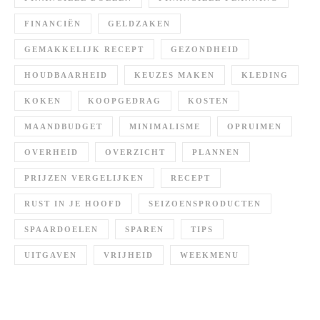
FINANCIËN
GELDZAKEN
GEMAKKELIJK RECEPT
GEZONDHEID
HOUDBAARHEID
KEUZES MAKEN
KLEDING
KOKEN
KOOPGEDRAG
KOSTEN
MAANDBUDGET
MINIMALISME
OPRUIMEN
OVERHEID
OVERZICHT
PLANNEN
PRIJZEN VERGELIJKEN
RECEPT
RUST IN JE HOOFD
SEIZOENSPRODUCTEN
SPAARDOELEN
SPAREN
TIPS
UITGAVEN
VRIJHEID
WEEKMENU