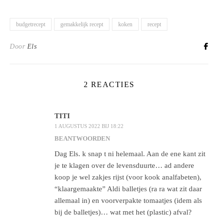
budgetrecept
gemakkelijk recept
koken
recept
Door
Els
2 REACTIES
TITI
1 AUGUSTUS 2022 BIJ 18:22
BEANTWOORDEN
Dag Els. k snap t ni helemaal. Aan de ene kant zit
je te klagen over de levensduurte… ad andere
koop je wel zakjes rijst (voor kook analfabeten),
“klaargemaakte” Aldi balletjes (ra ra wat zit daar
allemaal in) en voorverpakte tomaatjes (idem als
bij de balletjes)… wat met het (plastic) afval?