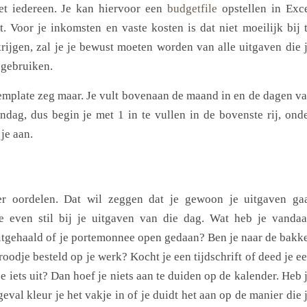
et iedereen. Je kan hiervoor een
budgetfile
opstellen in Exc
. Voor je inkomsten en vaste kosten is dat niet moeilijk bij 
rijgen, zal je je bewust moeten worden van alle uitgaven die 
 gebruiken.
template zeg maar. Je vult bovenaan de maand in en de dagen v
dag, dus begin je met 1 in te vullen in de bovenste rij, ond
je aan.
r oordelen. Dat wil zeggen dat je gewoon je uitgaven ga
e even stil bij je uitgaven van die dag. Wat heb je vanda
itgehaald of je portemonnee open gedaan? Ben je naar de bakk
oodje besteld op je werk? Kocht je een tijdschrift of deed je e
 iets uit? Dan hoef je niets aan te duiden op de kalender. Heb 
eval kleur je het vakje in of je duidt het aan op de manier die 