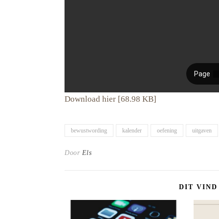
Download hier [68.98 KB]
bewustwording
kalender
oefening
uitgaven
Door
Els
DIT VIND