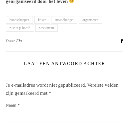
georganiseerd door het leven
boodschappen
koken
maandbudget
organiseren
rust in je hoofd
weekmenu
Door
Els
LAAT EEN ANTWOORD ACHTER
Je e-mailadres wordt niet gepubliceerd.
Vereiste velden
zijn gemarkeerd met
*
Naam
*