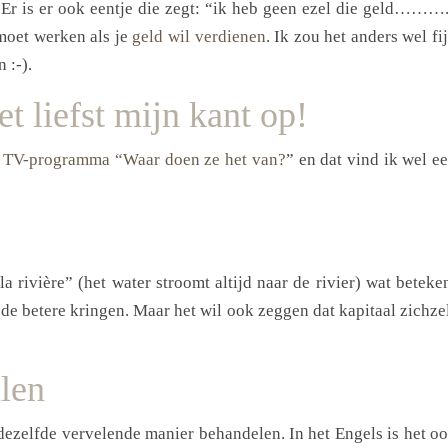
Er is er ook eentje die zegt: “ik heb geen ezel die geld………
moet werken als je
geld wil verdienen
. Ik zou het anders wel fi
 :-).
t liefst mijn kant op!
t
TV-programma “Waar doen ze het van?
” en dat vind ik wel e
la rivière” (het water stroomt altijd naar de rivier) wat beteke
de betere kringen. Maar het wil ook zeggen dat kapitaal zichze
len
dezelfde vervelende manier behandelen. In het Engels is het o