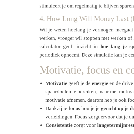
stimuleert je om regelmatig te blijven sparen
4. How Long Will Money Last (h
Wil je weten hoelang je vermogen meegaat z
werken, vroeger wil stoppen met werken of 
calculator geeft inzicht in
hoe lang je s
periodiek opneemt. Deze simulatie kan je e
Motivatie, focus en co
Motivatie
geeft je de
energie
en de drive
spaardoelen te bereiken, maar met motiva
motivatie afnemen, daarom heb je ook focu
Dankzij je
focus
hou je je
gericht op je d
verleidingen. Focus zorgt ervoor dat je d
Consistentie
zorgt voor
langetermijnres