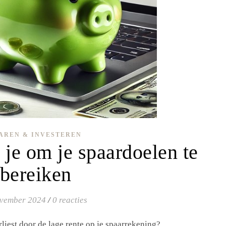
AREN & INVESTEREN
 je om je spaardoelen te
bereiken
ovember 2024
/
0 reacties
rliest door de lage rente op je spaarrekening?