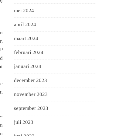
mei 2024
april 2024
en
maart 2024
r,
&P
februari 2024
ld
januari 2024
at
december 2023
ze
t.
november 2023
september 2023
e-
juli 2023
en
en