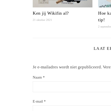
Ken jij Wikifin al?
Hoe ka
tip!
21 oktober 2021
2 septemb
LAAT E
Je e-mailadres wordt niet gepubliceerd.
Vere
Naam
*
E-mail
*