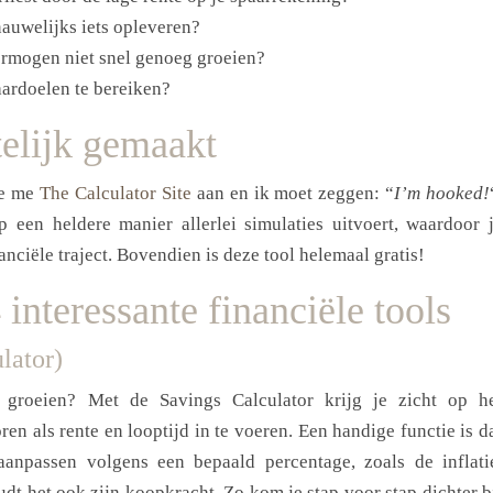
nauwelijks iets opleveren?
ermogen niet snel genoeg groeien?
aardoelen te bereiken?
telijk gemaakt
e me
The Calculator Site
aan en ik moet zeggen: “
I’m hooked!
p een heldere manier allerlei simulaties uitvoert, waardoor 
nanciële traject. Bovendien is deze tool helemaal gratis!
 interessante financiële tools
lator)
 groeien? Met de Savings Calculator krijg je zicht op h
ren als rente en looptijd in te voeren. Een handige functie is d
 aanpassen volgens een bepaald percentage, zoals de inflati
udt het ook zijn koopkracht. Zo kom je stap voor stap dichter b