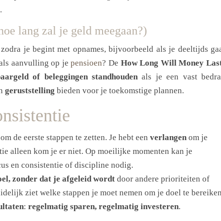
.
oe lang zal je geld meegaan?)
odra je begint met opnames, bijvoorbeeld als je deeltijds ga
als aanvulling op je
pensioen
? De
How Long Will Money Las
paargeld of beleggingen standhouden
als je een vast bedr
en
geruststelling
bieden voor je toekomstige plannen.
nsistentie
 om de eerste stappen te zetten. Je hebt een
verlangen
om je
tie alleen kom je er niet. Op moeilijke momenten kan je
s en consistentie of discipline nodig.
oel, zonder dat je afgeleid wordt
door andere prioriteiten of
uidelijk ziet welke stappen je moet nemen om je doel te bereiken
ultaten
:
regelmatig sparen, regelmatig investeren
.