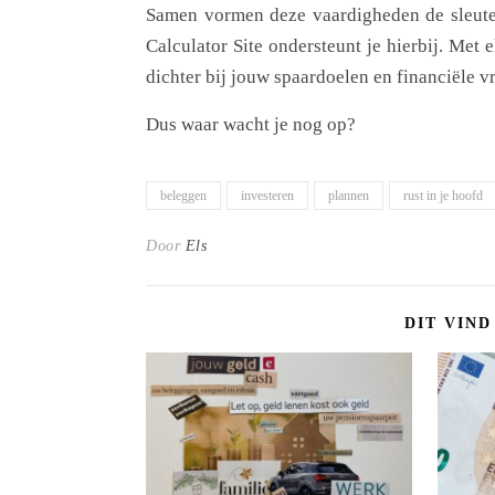
Samen vormen deze vaardigheden de sleute
Calculator Site ondersteunt je hierbij. Met 
dichter bij jouw spaardoelen en financiële v
Dus waar wacht je nog op?
beleggen
investeren
plannen
rust in je hoofd
Door
Els
DIT VIND