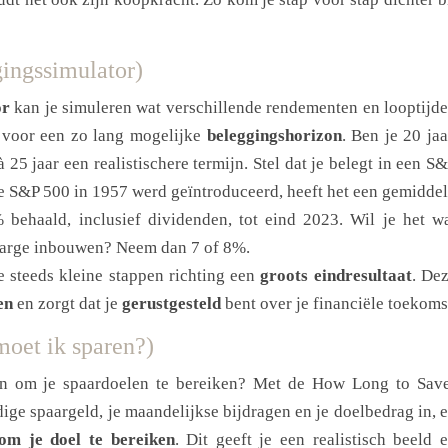
gingssimulator)
or
kan je simuleren wat verschillende rendementen en looptijd
 voor een zo lang mogelijke
beleggingshorizon
. Ben je 20 jaa
à 25 jaar een realistischere termijn. Stel dat je belegt in een S
e S&P 500 in 1957 werd geïntroduceerd, heeft het een gemidde
 behaald, inclusief dividenden, tot eind 2023. Wil je het w
smarge inbouwen? Neem dan 7 of 8%.
je steeds kleine stappen richting een
groots eindresultaat
. De
en
en zorgt dat je
gerustgesteld
bent over je financiële toekoms
moet ik sparen?)
en om je spaardoelen te bereiken? Met de How Long to Sav
idige spaargeld, je maandelijkse bijdragen en je doelbedrag in, 
om je doel te bereiken
. Dit geeft je een realistisch beeld 