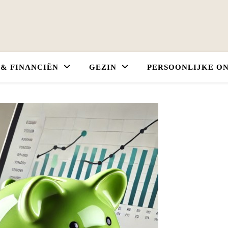
 & FINANCIËN
GEZIN
PERSOONLIJKE O