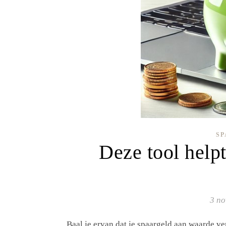
SP
Deze tool helpt
3 n
Baal je ervan dat je spaargeld aan waarde ve