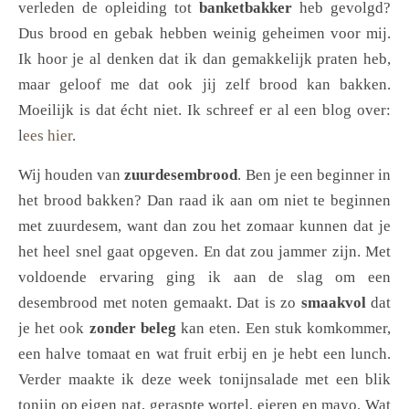
verleden de opleiding tot
banketbakker
heb gevolgd?
Dus brood en gebak hebben weinig geheimen voor mij.
Ik hoor je al denken dat ik dan gemakkelijk praten heb,
maar geloof me dat ook jij zelf brood kan bakken.
Moeilijk is dat écht niet. Ik schreef er al een blog over:
l
ees hier
.
Wij houden van
zuurdesembrood
. Ben je een beginner in
het brood bakken? Dan raad ik aan om niet te beginnen
met zuurdesem, want dan zou het zomaar kunnen dat je
het heel snel gaat opgeven. En dat zou jammer zijn. Met
voldoende ervaring ging ik aan de slag om een
desembrood met noten gemaakt. Dat is zo
smaakvol
dat
je het ook
zonder beleg
kan eten. Een stuk komkommer,
een halve tomaat en wat fruit erbij en je hebt een lunch.
Verder maakte ik deze week tonijnsalade met een blik
tonijn op eigen nat, geraspte wortel, eieren en mayo. Wat