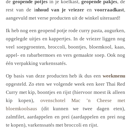
de
geopende potjes
in je koelkast,
geopende pakjes
, de
rest van de i
nhoud van je vriezer
en
voorraadkast
,
aangevuld met verse producten uit de winkel uiteraard!
Ik heb nog een geopend potje rode curry pasta, augurken,
opgelegde uitjes en kappertjes. In de vriezer liggen nog
veel soepgroenten, broccoli, boontjes, bloemkool, kaas,
appel- en rabarbermoes en vers gemaakte soep. Ook nog
één verpakking varkenssatés.
Op basis van deze producten heb ik dus een
weekmenu
opgesteld. Zo eten we volgende week een keer Thai Red
Curry met kip, boontjes en rijst (hiervoor moest ik alleen
kip kopen),
ovenschotel Mac ’n Cheese met
bloemkoolsaus
(dit kunnen we twee dagen eten),
zalmfilet, aardappelen en prei (aardappelen en prei nog
te kopen), varkenssatés met broccoli en rijst.