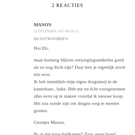
2 REACTIES
MANON
22 DECEMBER 2023 BIJ 16:31
BEANTWOORDEN
Hoi Els,
maar hoelang blijven verzorgingsartikelen goed
als ze nog dicht zijn? Daar lees je eigenlijk nooit
iets over.
Ik heb inmiddels mijn eigen drogisterij in de
kamerkast.. haha. Heb me nu écht voorgenomen
alles eerst op te maken voordat ik nieuwe koop.
Het zou zonde zijn om dingen weg te moeten
gooien.
Groetjes Manon.
Ps; is dat jouw badkamer? Zoja; mooi hoor!