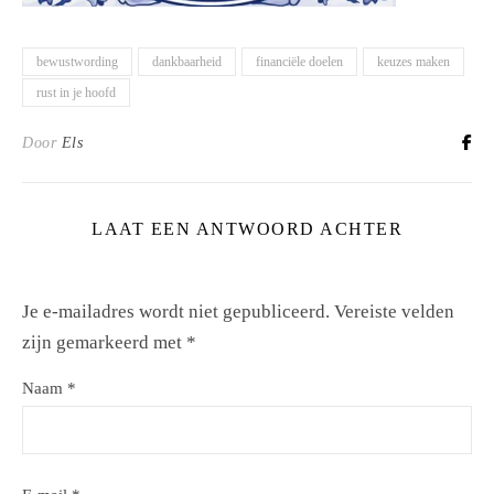
bewustwording
dankbaarheid
financiële doelen
keuzes maken
rust in je hoofd
Door
Els
LAAT EEN ANTWOORD ACHTER
Je e-mailadres wordt niet gepubliceerd.
Vereiste velden
zijn gemarkeerd met
*
Naam
*