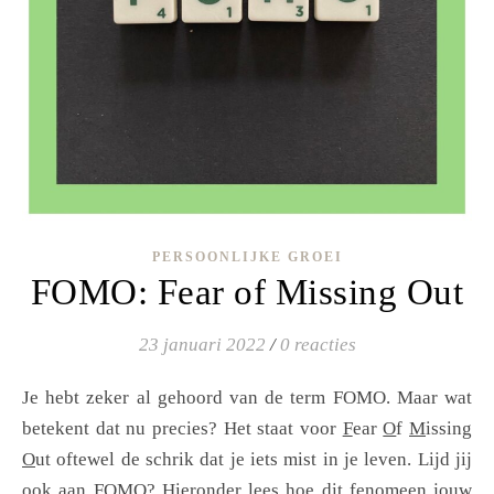
PERSOONLIJKE GROEI
FOMO: Fear of Missing Out
23 januari 2022
/
0 reacties
Je hebt zeker al gehoord van de term FOMO. Maar wat
betekent dat nu precies? Het staat voor
F
ear
O
f
M
issing
O
ut oftewel de schrik dat je iets mist in je leven. Lijd jij
ook aan FOMO? Hieronder lees hoe dit fenomeen jouw